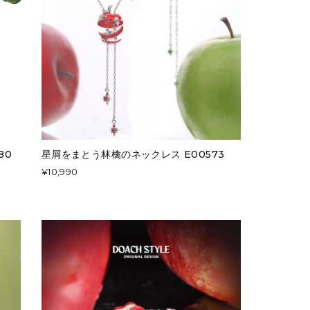
80
星屑をまとう林檎のネックレス E00573
¥10,990