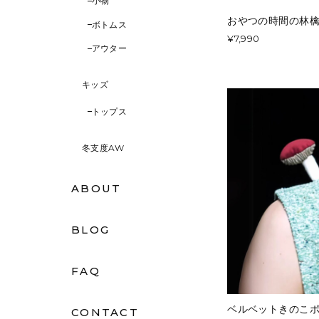
小物
おやつの時間の林檎
ボトムス
¥7,990
アウター
キッズ
トップス
冬支度AW
ABOUT
BLOG
FAQ
ベルベットきのこポ
CONTACT