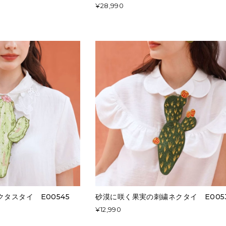
¥28,990
タスタイ E00545
砂漠に咲く果実の刺繍ネクタイ E005
¥12,990