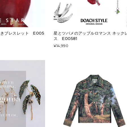
きブレスレット E005
星とツバメのアップルロマンス ネック
ス E00581
¥14,990