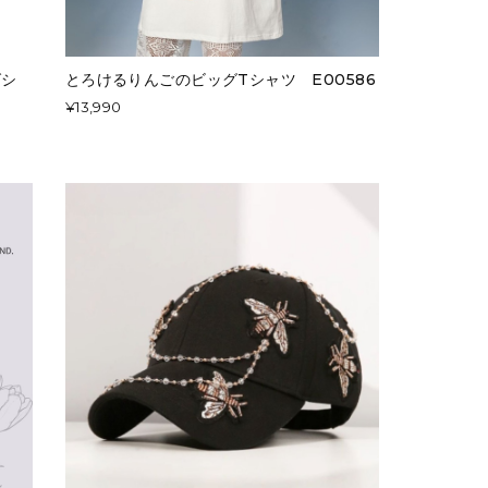
グシ
とろけるりんごのビッグTシャツ E00586
¥13,990