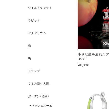
ワイルドキャット
ラビット
アクアリウム
猫
小さな星を連れたア
馬
0576
¥8,990
トランプ
くるみ割り人形
ガーデン（植物）
マッシュルーム