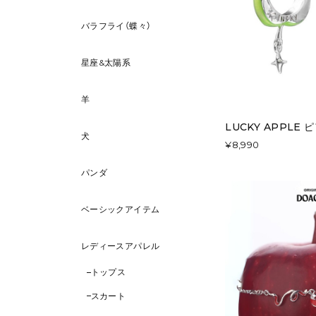
バラフライ（蝶々）
星座&太陽系
羊
LUCKY APPLE
犬
¥8,990
パンダ
ベーシックアイテム
レディースアパレル
トップス
スカート