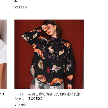
4
¥31,990
38
ベリーの茂る森で出会った動物達の長袖
シャツ E00522
¥23,990