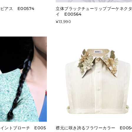
ピアス E00574
立体ブラックチューリップブーケネク
イ E00564
¥13,990
イントブローチ E005
襟元に咲き誇るフラワーカラー E005