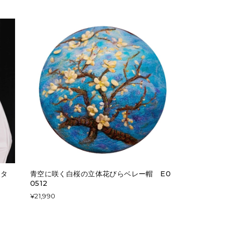
クタ
青空に咲く白桜の立体花びらベレー帽 E0
0512
¥21,990