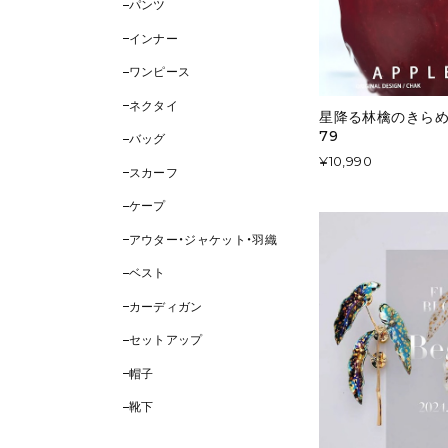
パンツ
インナー
ワンピース
ネクタイ
星降る林檎のきらめ
79
バッグ
¥10,990
スカーフ
ケープ
アウター・ジャケット・羽織
ベスト
カーディガン
セットアップ
帽子
靴下