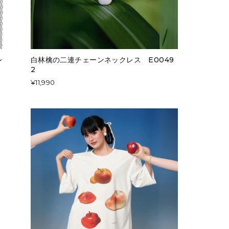
レ
白林檎の二連チェーンネックレス E0049
2
¥11,990