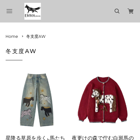
Home
冬支度AW
冬支度AW
星降る草原を歩く、馬たち
夜更けの森で佇む白斑馬の