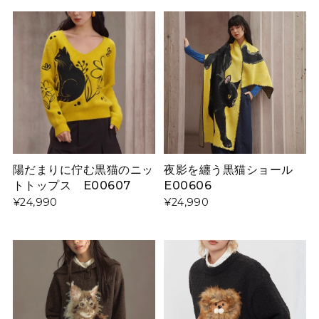
陽だまりに佇む黒猫のニッ
夜影を纏う黒猫ショール
トトップス E00607
E00606
¥24,990
¥24,990