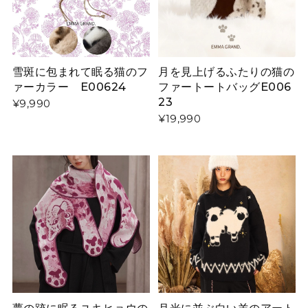
雪斑に包まれて眠る猫のフ
月を見上げるふたりの猫の
ァーカラー E00624
ファートートバッグE006
23
¥9,990
¥19,990
夢の跡に眠るユキヒョウの
月光に並ぶ白い羊のアート