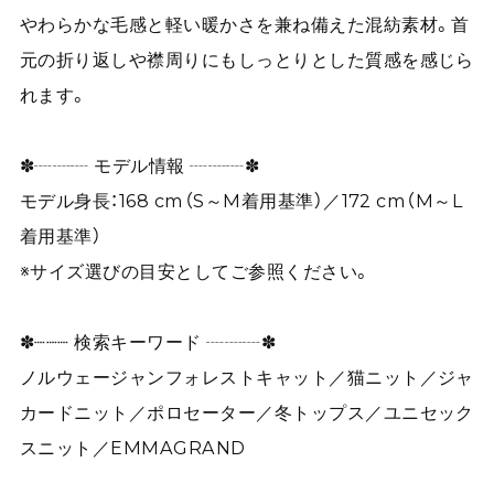
やわらかな毛感と軽い暖かさを兼ね備えた混紡素材。首
元の折り返しや襟周りにもしっとりとした質感を感じら
れます。
✽┈┈┈ モデル情報 ┈┈┈✽
モデル身長：168 cm（S～M着用基準）／172 cm（M～L
着用基準）
※サイズ選びの目安としてご参照ください。
✽┈┈┈ 検索キーワード ┈┈┈✽
ノルウェージャンフォレストキャット／猫ニット／ジャ
カードニット／ポロセーター／冬トップス／ユニセック
スニット／EMMAGRAND