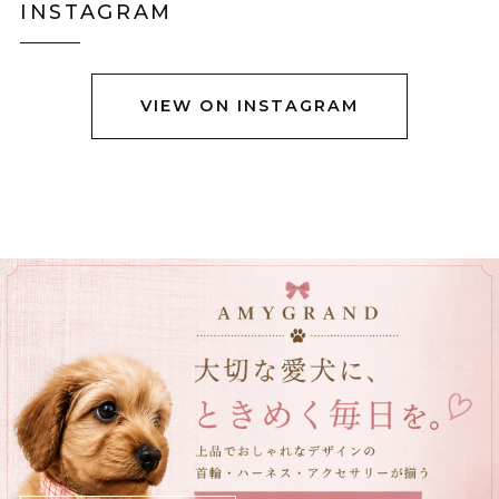
INSTAGRAM
も隠れない上半身だけ防寒出来る感じです。 首に着いて
るのはネックウォーマーみたいなので完全分離です。
VIEW ON INSTAGRAM
黒猫ショルダーバック E00456
グレーステッチ
2025/12/23
立体ブラックチューリップブーケネクタイ E00564
2025/12/23
立体クロコダイルバッグ E00563
ブラウン
2025/12/05
可愛いワニが届きました！ ダンボール箱がグシャっとし
たところがあったので心配でしたが、中身は無事でし