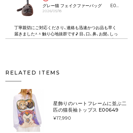
グレー猫 フェイクファーバッグ E00323
2026/05/18
丁寧親切にご対応くださり、連絡も迅速かつお品も早く
届きました^ ^ 触り心地抜群です♪ 目、口、鼻、お髭、しっ
ぽのパーツがしっかりデザインされていてとても可愛い
です！ ショルダーは何通りにもサイズ調節できるので、
斜め掛けや、肩掛け、ハンドバック、クラッチ持ちにも可
能で 便利で良かったです♪ デザイン違いの、いろんな猫
ちゃんも気になります。
RELATED ITEMS
月夜にそびえる青い山のニットスカート E00615
スカートL
2026/05/06
星飾りのハートフレームに並ぶ二
匹の猫長袖トップス E00649
¥17,990
キツネがフォレストを散歩するウールフェルトベレー帽【大人用&キッズ】 E00267
大人用
2026/03/07