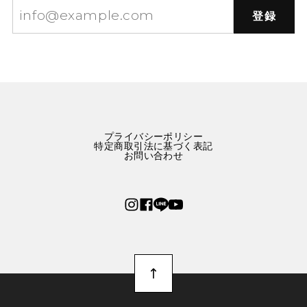
登録
星屑をまとう林檎のネックレス E00573
赤りんご
2025/10/01
可愛いりんごのネックレスです。 まんまるリンゴかと思
ったら、半切りでした。 つけてるときに付けてる時にゴ
ロゴロしなくて良いかもなと思いました。
プライバシーポリシー
特定商取引法に基づく表記
お問い合わせ
幸運の2匹のタイガー刺繍ブルーワンピース E00288
M
2025/09/24
2週間ほどで到着しました。 とっっっっってもかわいい
です！ パリっと張りのある生地で厚みもあり、中にイン
ナーを着れば冬でも十分着れると思いました。 布量多く
ふんわりとしたスカートに、ポッケまでついて大満足で
す。 大切に着ようと思います。 ありがとうございまし
た。