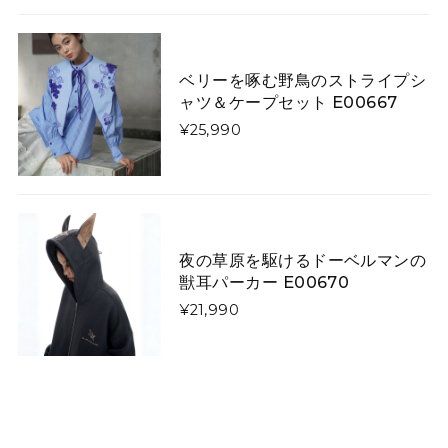
いくら手作りといっても、写真と実物に差異がありすぎ
ます！ 届いたものはキツネさんの首が胴体から離れ、気
持ち悪くてかぶれません。 詐欺にあったような気分で残
ベリーを啄む野鳥のストライプシ
念です。
ャツ＆ケープセット E00667
¥25,990
矢印で飾った「曲線美」「直線美」ネクタイ E00520
曲線美
2026/01/26
夜の草原を駆けるドーベルマンの
獣耳パーカー E00670
星降る夜に微笑む猫たちのダウンジャケット E00610
L
¥21,990
2026/01/13
令和8年1/1に注文し1/13に到着しました。凄く早くて嬉
しかったです。 コートは軽やかなのですし暖かいです。
写真通り素敵なのですか、羽織ってみるとイメージと違
いやはりコートは試着して買うものだなぁとお勉強にな
りました。身長158センチですがLサイズで羽織るとお尻