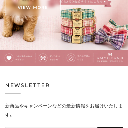
た。 斜めがけできる肩掛けと手持ちの2パターンと思っ
VIEW MORE
ていたら、中間の長さの紐も付いていて良かったです‼️
(確認不足でしたらすみません) 意外と中身が入るので、
お出かけの時に連れ回そうと思います‼️ ありがとうござ
いました❗️
覗きこむ猫のタイ・イラストネクタイ E00609
ピンク茶トラ
2025/12/03
覗きこむ猫のタイ・イラストネクタイ E00609
NEWSLETTER
イエロー黒猫
2025/12/03
新商品やキャンペーンなどの最新情報をお届けいたしま
白林檎の二連チェーンネックレス E00492
す。
2025/12/03