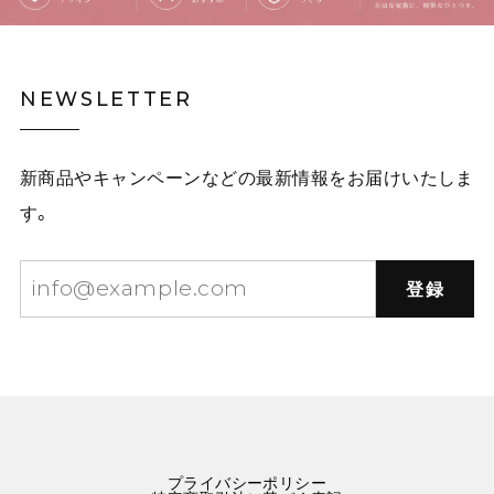
覗きこむ猫のタイ・イラストネクタイ E00609
NEWSLETTER
イエロー黒猫
2025/12/03
新商品やキャンペーンなどの最新情報をお届けいたしま
白林檎の二連チェーンネックレス E00492
す。
2025/12/03
登録
星屑をまとう林檎のネックレス E00573
赤りんご
2025/10/01
可愛いりんごのネックレスです。 まんまるリンゴかと思
ったら、半切りでした。 つけてるときに付けてる時にゴ
ロゴロしなくて良いかもなと思いました。
プライバシーポリシー