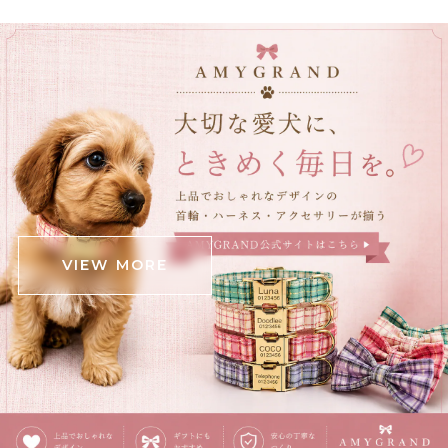
立体ブラックチューリップブーケネクタイ E00564
2025/12/23
立体クロコダイルバッグ E00563
ブラウン
2025/12/05
可愛いワニが届きました！ ダンボール箱がグシャっとし
たところがあったので心配でしたが、中身は無事でし
た。 斜めがけできる肩掛けと手持ちの2パターンと思っ
VIEW MORE
ていたら、中間の長さの紐も付いていて良かったです‼️
(確認不足でしたらすみません) 意外と中身が入るので、
お出かけの時に連れ回そうと思います‼️ ありがとうござ
いました❗️
覗きこむ猫のタイ・イラストネクタイ E00609
ピンク茶トラ
2025/12/03