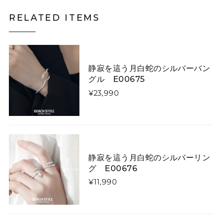
ちゃんも気になります。
RELATED ITEMS
月夜にそびえる青い山のニットスカート E00615
スカートL
2026/05/06
静寂を這う月白蛇のシルバーバン
グル E00675
¥23,990
キツネがフォレストを散歩するウールフェルトベレー帽【大人用&キッズ】 E00267
大人用
2026/03/07
いくら手作りといっても、写真と実物に差異がありすぎ
ます！ 届いたものはキツネさんの首が胴体から離れ、気
持ち悪くてかぶれません。 詐欺にあったような気分で残
静寂を這う月白蛇のシルバーリン
念です。
グ E00676
¥11,990
矢印で飾った「曲線美」「直線美」ネクタイ E00520
曲線美
2026/01/26