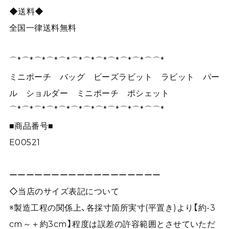
◆送料◆
全国一律送料無料
⌒*⌒*⌒*⌒*⌒*⌒*⌒*⌒*⌒*⌒*⌒*⌒⌒*
ミニポーチ バッグ ビーズラビット ラビット パー
ル ショルダー ミニポーチ ポシェット
⌒*⌒*⌒*⌒*⌒*⌒*⌒*⌒*⌒*⌒*⌒*⌒⌒*
■商品番号■
E00521
ーーーーーーーーーーーーーーーーーー
◇当店のサイズ表記について
※製造工程の関係上、各採寸箇所実寸(平置き)より【約-3
cm～＋約3cm】程度は誤差の許容範囲とさせていただ