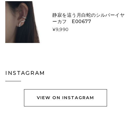
静寂を這う月白蛇のシルバーイヤ
ーカフ E00677
星降る夜に微笑む猫たちのダウンジャケット E00610
L
¥9,990
2026/01/13
令和8年1/1に注文し1/13に到着しました。凄く早くて嬉
しかったです。 コートは軽やかなのですし暖かいです。
写真通り素敵なのですか、羽織ってみるとイメージと違
いやはりコートは試着して買うものだなぁとお勉強にな
りました。身長158センチですがLサイズで羽織るとお尻
INSTAGRAM
も隠れない上半身だけ防寒出来る感じです。 首に着いて
るのはネックウォーマーみたいなので完全分離です。
VIEW ON INSTAGRAM
黒猫ショルダーバック E00456
グレーステッチ
2025/12/23