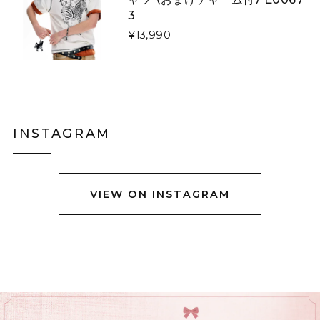
星降る夜に微笑む猫たちのダウンジャケット E00610
3
L
2026/01/13
¥13,990
令和8年1/1に注文し1/13に到着しました。凄く早くて嬉
しかったです。 コートは軽やかなのですし暖かいです。
写真通り素敵なのですか、羽織ってみるとイメージと違
いやはりコートは試着して買うものだなぁとお勉強にな
りました。身長158センチですがLサイズで羽織るとお尻
INSTAGRAM
も隠れない上半身だけ防寒出来る感じです。 首に着いて
るのはネックウォーマーみたいなので完全分離です。
VIEW ON INSTAGRAM
黒猫ショルダーバック E00456
グレーステッチ
2025/12/23
立体ブラックチューリップブーケネクタイ E00564
2025/12/23