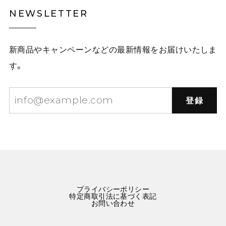
覗きこむ猫のタイ・イラストネクタイ E00609
NEWSLETTER
イエロー黒猫
2025/12/03
新商品やキャンペーンなどの最新情報をお届けいたしま
白林檎の二連チェーンネックレス E00492
す。
2025/12/03
登録
星屑をまとう林檎のネックレス E00573
赤りんご
2025/10/01
可愛いりんごのネックレスです。 まんまるリンゴかと思
ったら、半切りでした。 つけてるときに付けてる時にゴ
ロゴロしなくて良いかもなと思いました。
プライバシーポリシー
特定商取引法に基づく表記
お問い合わせ
幸運の2匹のタイガー刺繍ブルーワンピース E00288
M