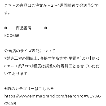
こちらの商品はご注文から2〜4週間前後で発送予定で
す。
✽┈┈┈ 商品番号 ┈┈┈✽
E00668
ーーーーーーーーーーーーーーーーーー
◇当店のサイズ表記について
※製造工程の関係上、各採寸箇所実寸(平置き)より【約-3
cm～＋約3cm】程度は誤差の許容範囲とさせていただ
いております。
❀猫のカテゴリーはこちら❀
https://www.emmagrand.com/search?q=%E7%8
C%AB