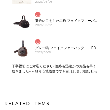
2026/08/03
黄色い目をした黒猫 フェイクファーバッグ E00308
2026/06/22
グレー猫 フェイクファーバッグ E00323
2026/05/18
丁寧親切にご対応くださり、連絡も迅速かつお品も早く
届きました^ ^ 触り心地抜群です♪ 目、口、鼻、お髭、しっ
ぽのパーツがしっかりデザインされていてとても可愛い
です！ ショルダーは何通りにもサイズ調節できるので、
斜め掛けや、肩掛け、ハンドバック、クラッチ持ちにも可
能で 便利で良かったです♪ デザイン違いの、いろんな猫
ちゃんも気になります。
RELATED ITEMS