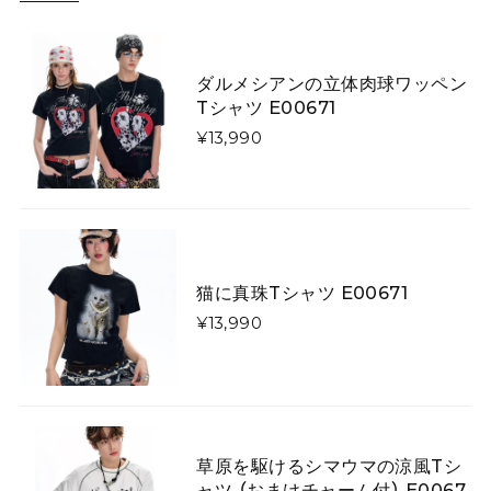
月夜にそびえる青い山のニットスカート E00615
スカートL
2026/05/06
ダルメシアンの立体肉球ワッペン
Tシャツ E00671
¥13,990
キツネがフォレストを散歩するウールフェルトベレー帽【大人用&キッズ】 E00267
大人用
2026/03/07
いくら手作りといっても、写真と実物に差異がありすぎ
ます！ 届いたものはキツネさんの首が胴体から離れ、気
持ち悪くてかぶれません。 詐欺にあったような気分で残
猫に真珠Tシャツ E00671
念です。
¥13,990
矢印で飾った「曲線美」「直線美」ネクタイ E00520
曲線美
2026/01/26
草原を駆けるシマウマの涼風Tシ
ャツ （おまけチャーム付） E0067