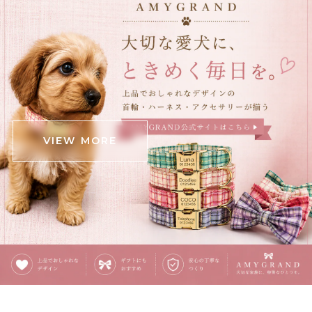
立体クロコダイルバッグ E00563
ブラウン
2025/12/05
可愛いワニが届きました！ ダンボール箱がグシャっとし
たところがあったので心配でしたが、中身は無事でし
た。 斜めがけできる肩掛けと手持ちの2パターンと思っ
VIEW MORE
ていたら、中間の長さの紐も付いていて良かったです‼️
(確認不足でしたらすみません) 意外と中身が入るので、
お出かけの時に連れ回そうと思います‼️ ありがとうござ
いました❗️
覗きこむ猫のタイ・イラストネクタイ E00609
ピンク茶トラ
2025/12/03