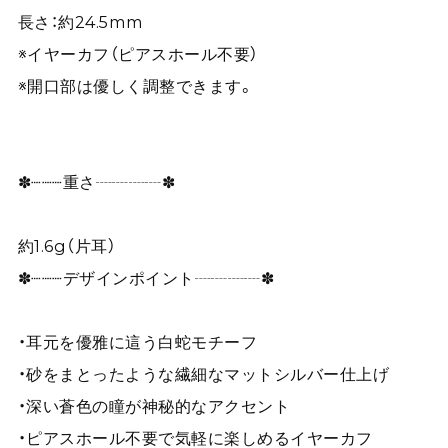
長さ：約24.5mm
※イヤーカフ（ピアスホール不要）
※開口部は優しく調整できます。
✽┈┈┈重さ┈┈┈┈✽
約1.6g（片耳）
✽┈┈┈デザインポイント┈┈┈┈✽
・耳元を優雅に這う白蛇モチーフ
・砂をまとったような繊細なマットシルバー仕上げ
・深い蒼色の瞳が神秘的なアクセント
・ピアスホール不要で気軽に楽しめるイヤーカフ