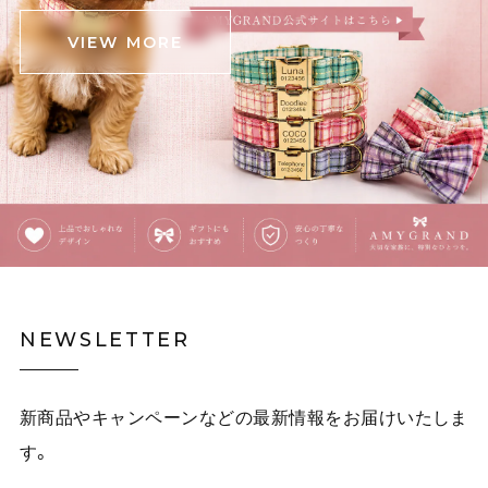
た。 斜めがけできる肩掛けと手持ちの2パターンと思っ
VIEW MORE
ていたら、中間の長さの紐も付いていて良かったです‼️
(確認不足でしたらすみません) 意外と中身が入るので、
お出かけの時に連れ回そうと思います‼️ ありがとうござ
いました❗️
覗きこむ猫のタイ・イラストネクタイ E00609
ピンク茶トラ
2025/12/03
覗きこむ猫のタイ・イラストネクタイ E00609
NEWSLETTER
イエロー黒猫
2025/12/03
新商品やキャンペーンなどの最新情報をお届けいたしま
白林檎の二連チェーンネックレス E00492
す。
2025/12/03