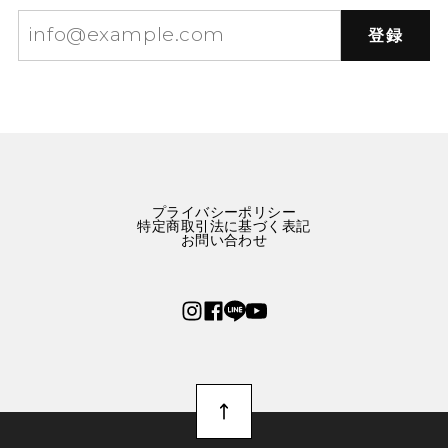
登録
星屑をまとう林檎のネックレス E00573
赤りんご
2025/10/01
可愛いりんごのネックレスです。 まんまるリンゴかと思
ったら、半切りでした。 つけてるときに付けてる時にゴ
ロゴロしなくて良いかもなと思いました。
プライバシーポリシー
特定商取引法に基づく表記
お問い合わせ
幸運の2匹のタイガー刺繍ブルーワンピース E00288
M
2025/09/24
2週間ほどで到着しました。 とっっっっってもかわいい
です！ パリっと張りのある生地で厚みもあり、中にイン
ナーを着れば冬でも十分着れると思いました。 布量多く
ふんわりとしたスカートに、ポッケまでついて大満足で
す。 大切に着ようと思います。 ありがとうございまし
た。