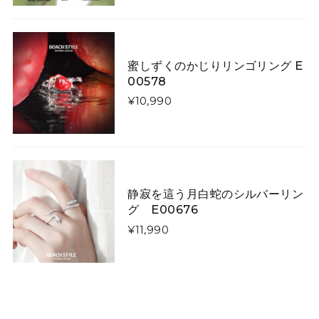
2026/03/07
いくら手作りといっても、写真と実物に差異がありすぎ
ます！ 届いたものはキツネさんの首が胴体から離れ、気
持ち悪くてかぶれません。 詐欺にあったような気分で残
蜜しずくのかじりリンゴリング E
念です。
00578
¥10,990
矢印で飾った「曲線美」「直線美」ネクタイ E00520
曲線美
2026/01/26
静寂を這う月白蛇のシルバーリン
グ E00676
星降る夜に微笑む猫たちのダウンジャケット E00610
L
¥11,990
2026/01/13
令和8年1/1に注文し1/13に到着しました。凄く早くて嬉
しかったです。 コートは軽やかなのですし暖かいです。
写真通り素敵なのですか、羽織ってみるとイメージと違
いやはりコートは試着して買うものだなぁとお勉強にな