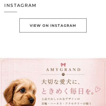
りました。身長158センチですがLサイズで羽織るとお尻
INSTAGRAM
も隠れない上半身だけ防寒出来る感じです。 首に着いて
るのはネックウォーマーみたいなので完全分離です。
VIEW ON INSTAGRAM
黒猫ショルダーバック E00456
グレーステッチ
2025/12/23
立体ブラックチューリップブーケネクタイ E00564
2025/12/23
立体クロコダイルバッグ E00563
ブラウン
2025/12/05
可愛いワニが届きました！ ダンボール箱がグシャっとし
たところがあったので心配でしたが、中身は無事でし