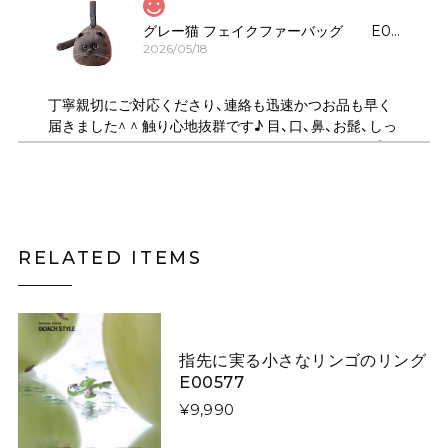
グレー猫 フェイクファーバッグ E00323
2026/05/18
丁寧親切にご対応くださり、連絡も迅速かつお品も早く
届きました^ ^ 触り心地抜群です♪ 目、口、鼻、お髭、しっ
ぽのパーツがしっかりデザインされていてとても可愛い
です！ ショルダーは何通りにもサイズ調節できるので、
斜め掛けや、肩掛け、ハンドバック、クラッチ持ちにも可
能で 便利で良かったです♪ デザイン違いの、いろんな猫
ちゃんも気になります。
RELATED ITEMS
月夜にそびえる青い山のニットスカート E00615
スカートL
2026/05/06
指先に実る小さなリンゴのリング
E00577
¥9,990
キツネがフォレストを散歩するウールフェルトベレー帽【大人用&キッズ】 E00267
大人用