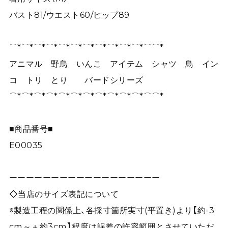
バスト81/ウエスト60/ヒップ89
⌒*⌒*⌒*⌒*⌒*⌒*⌒*⌒*⌒*⌒*⌒*⌒⌒*
アニマル 野鳥 いんこ アイテム シャツ 鳥 イン
コ トリ とり バードシリーズ
⌒*⌒*⌒*⌒*⌒*⌒*⌒*⌒*⌒*⌒*⌒*⌒⌒*
■商品番号■
E00035
ーーーーーーーーーーーーーーーーーー
◇当店のサイズ表記について
※製造工程の関係上、各採寸箇所実寸(平置き)より【約-3
cm～＋約3cm】程度は誤差の許容範囲とさせていただ