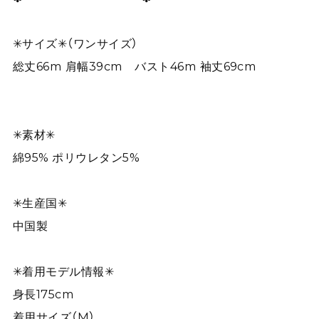
✳︎サイズ✳︎（ワンサイズ）
総丈66m 肩幅39cm バスト46m 袖丈69cm
✳︎素材✳︎
綿95% ポリウレタン5%
✳︎生産国✳︎
中国製
✳︎着用モデル情報✳︎
身長175cm
着用サイズ（M）