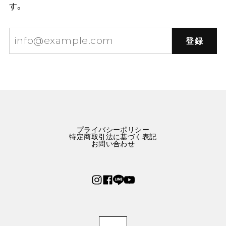
す。
2025/12/03
登録
星屑をまとう林檎のネックレス E00573
赤りんご
2025/10/01
可愛いりんごのネックレスです。 まんまるリンゴかと思
ったら、半切りでした。 つけてるときに付けてる時にゴ
ロゴロしなくて良いかもなと思いました。
プライバシーポリシー
特定商取引法に基づく表記
お問い合わせ
幸運の2匹のタイガー刺繍ブルーワンピース E00288
M
2025/09/24
2週間ほどで到着しました。 とっっっっってもかわいい
です！ パリっと張りのある生地で厚みもあり、中にイン
ナーを着れば冬でも十分着れると思いました。 布量多く
ふんわりとしたスカートに、ポッケまでついて大満足で