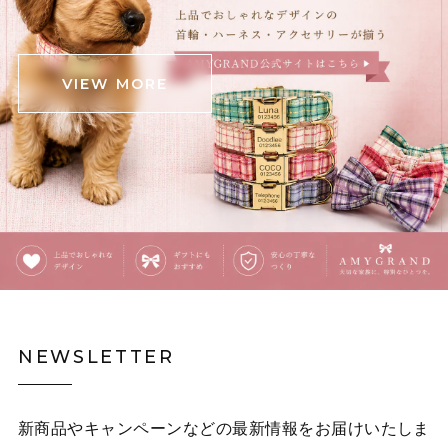
可愛いワニが届きました！ ダンボール箱がグシャっとし
たところがあったので心配でしたが、中身は無事でし
た。 斜めがけできる肩掛けと手持ちの2パターンと思っ
VIEW MORE
ていたら、中間の長さの紐も付いていて良かったです‼️
(確認不足でしたらすみません) 意外と中身が入るので、
お出かけの時に連れ回そうと思います‼️ ありがとうござ
いました❗️
覗きこむ猫のタイ・イラストネクタイ E00609
ピンク茶トラ
2025/12/03
覗きこむ猫のタイ・イラストネクタイ E00609
NEWSLETTER
イエロー黒猫
2025/12/03
新商品やキャンペーンなどの最新情報をお届けいたしま
白林檎の二連チェーンネックレス E00492