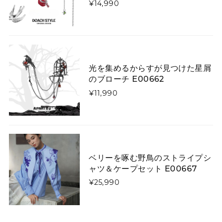
¥14,990
キツネがフォレストを散歩するウールフェルトベレー帽【大人用&キッズ】 E00267
大人用
2026/03/07
いくら手作りといっても、写真と実物に差異がありすぎ
ます！ 届いたものはキツネさんの首が胴体から離れ、気
持ち悪くてかぶれません。 詐欺にあったような気分で残
光を集めるからすが見つけた星屑
念です。
のブローチ E00662
¥11,990
矢印で飾った「曲線美」「直線美」ネクタイ E00520
曲線美
2026/01/26
ベリーを啄む野鳥のストライプシ
ャツ＆ケープセット E00667
星降る夜に微笑む猫たちのダウンジャケット E00610
L
¥25,990
2026/01/13
令和8年1/1に注文し1/13に到着しました。凄く早くて嬉
しかったです。 コートは軽やかなのですし暖かいです。