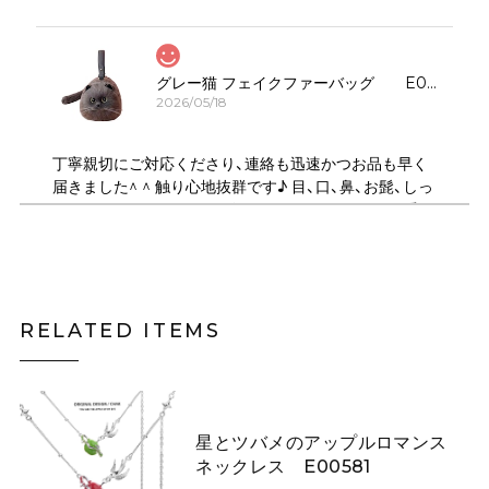
グレー猫 フェイクファーバッグ E00323
2026/05/18
丁寧親切にご対応くださり、連絡も迅速かつお品も早く
届きました^ ^ 触り心地抜群です♪ 目、口、鼻、お髭、しっ
ぽのパーツがしっかりデザインされていてとても可愛い
です！ ショルダーは何通りにもサイズ調節できるので、
斜め掛けや、肩掛け、ハンドバック、クラッチ持ちにも可
能で 便利で良かったです♪ デザイン違いの、いろんな猫
ちゃんも気になります。
RELATED ITEMS
月夜にそびえる青い山のニットスカート E00615
スカートL
2026/05/06
星とツバメのアップルロマンス
ネックレス E00581