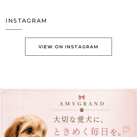
写真通り素敵なのですか、羽織ってみるとイメージと違
いやはりコートは試着して買うものだなぁとお勉強にな
りました。身長158センチですがLサイズで羽織るとお尻
INSTAGRAM
も隠れない上半身だけ防寒出来る感じです。 首に着いて
るのはネックウォーマーみたいなので完全分離です。
VIEW ON INSTAGRAM
黒猫ショルダーバック E00456
グレーステッチ
2025/12/23
立体ブラックチューリップブーケネクタイ E00564
2025/12/23
立体クロコダイルバッグ E00563
ブラウン
2025/12/05