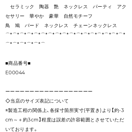
セラミック 陶器 艶 ネックレス パーティ アク
セサリー 華やか 豪華 自然モチーフ
鳥 鳩 バード ネックレス チェーンネックレス
⌒*⌒*⌒*⌒*⌒*⌒*⌒*⌒*⌒*⌒*⌒*⌒*⌒*⌒*⌒*⌒*⌒*
⌒*⌒*⌒*⌒*⌒*⌒
■商品番号■
E00044
ーーーーーーーーーーーーーーーーーー
◇当店のサイズ表記について
※製造工程の関係上、各採寸箇所実寸(平置き)より【約-3
cm～＋約3cm】程度は誤差の許容範囲とさせていただ
いております。