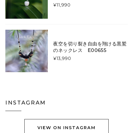
¥11,990
矢印で飾った「曲線美」「直線美」ネクタイ E00520
曲線美
2026/01/26
夜空を切り裂き自由を翔ける黒鷲
のネックレス E00655
星降る夜に微笑む猫たちのダウンジャケット E00610
L
¥13,990
2026/01/13
令和8年1/1に注文し1/13に到着しました。凄く早くて嬉
しかったです。 コートは軽やかなのですし暖かいです。
写真通り素敵なのですか、羽織ってみるとイメージと違
いやはりコートは試着して買うものだなぁとお勉強にな
りました。身長158センチですがLサイズで羽織るとお尻
INSTAGRAM
も隠れない上半身だけ防寒出来る感じです。 首に着いて
るのはネックウォーマーみたいなので完全分離です。
VIEW ON INSTAGRAM