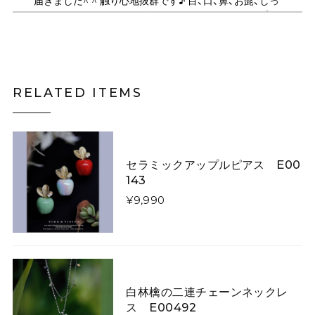
届きました^ ^ 触り心地抜群です♪ 目、口、鼻、お髭、しっ
ぽのパーツがしっかりデザインされていてとても可愛い
です！ ショルダーは何通りにもサイズ調節できるので、
斜め掛けや、肩掛け、ハンドバック、クラッチ持ちにも可
能で 便利で良かったです♪ デザイン違いの、いろんな猫
ちゃんも気になります。
RELATED ITEMS
月夜にそびえる青い山のニットスカート E00615
スカートL
2026/05/06
セラミックアップルピアス E00
143
¥9,990
キツネがフォレストを散歩するウールフェルトベレー帽【大人用&キッズ】 E00267
大人用
2026/03/07
いくら手作りといっても、写真と実物に差異がありすぎ
ます！ 届いたものはキツネさんの首が胴体から離れ、気
持ち悪くてかぶれません。 詐欺にあったような気分で残
白林檎の二連チェーンネックレ
念です。
ス E00492