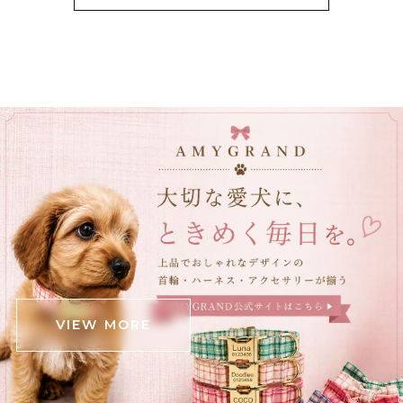
黒猫ショルダーバック E00456
グレーステッチ
2025/12/23
立体ブラックチューリップブーケネクタイ E00564
2025/12/23
立体クロコダイルバッグ E00563
ブラウン
2025/12/05
可愛いワニが届きました！ ダンボール箱がグシャっとし
たところがあったので心配でしたが、中身は無事でし
た。 斜めがけできる肩掛けと手持ちの2パターンと思っ
VIEW MORE
ていたら、中間の長さの紐も付いていて良かったです‼️
(確認不足でしたらすみません) 意外と中身が入るので、
お出かけの時に連れ回そうと思います‼️ ありがとうござ
いました❗️