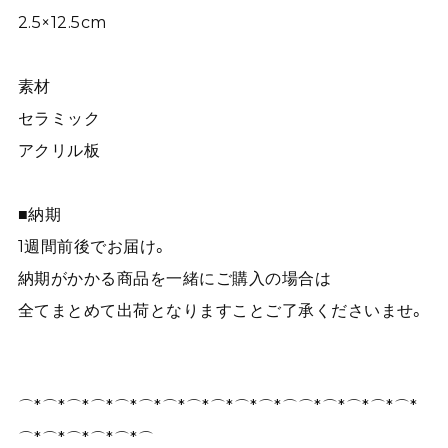
2.5×12.5cm
素材
セラミック
アクリル板
■納期
1週間前後でお届け。
納期がかかる商品を一緒にご購入の場合は
全てまとめて出荷となりますことご了承くださいませ。
⌒*⌒*⌒*⌒*⌒*⌒*⌒*⌒*⌒*⌒*⌒*⌒⌒*⌒*⌒*⌒*⌒*
⌒*⌒*⌒*⌒*⌒*⌒