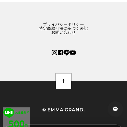
可愛いりんごのネックレスです。 まんまるリンゴかと思
ったら、半切りでした。 つけてるときに付けてる時にゴ
ロゴロしなくて良いかもなと思いました。
プライバシーポリシー
特定商取引法に基づく表記
お問い合わせ
幸運の2匹のタイガー刺繍ブルーワンピース E00288
M
2025/09/24
2週間ほどで到着しました。 とっっっっってもかわいい
です！ パリっと張りのある生地で厚みもあり、中にイン
ナーを着れば冬でも十分着れると思いました。 布量多く
ふんわりとしたスカートに、ポッケまでついて大満足で
す。 大切に着ようと思います。 ありがとうございまし
た。
©︎ EMMA GRAND.
オランダ獅子頭（金魚）ショルダーバッグE00480
シルバー金魚
2025/09/03