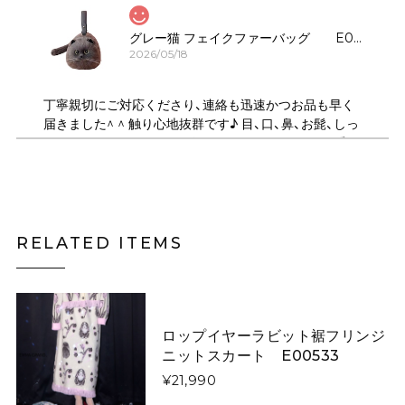
グレー猫 フェイクファーバッグ E00323
2026/05/18
丁寧親切にご対応くださり、連絡も迅速かつお品も早く
届きました^ ^ 触り心地抜群です♪ 目、口、鼻、お髭、しっ
ぽのパーツがしっかりデザインされていてとても可愛い
です！ ショルダーは何通りにもサイズ調節できるので、
斜め掛けや、肩掛け、ハンドバック、クラッチ持ちにも可
能で 便利で良かったです♪ デザイン違いの、いろんな猫
ちゃんも気になります。
RELATED ITEMS
月夜にそびえる青い山のニットスカート E00615
スカートL
2026/05/06
ロップイヤーラビット裾フリンジ
ニットスカート E00533
¥21,990
キツネがフォレストを散歩するウールフェルトベレー帽【大人用&キッズ】 E00267