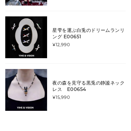
大人用
2026/03/07
いくら手作りといっても、写真と実物に差異がありすぎ
ます！ 届いたものはキツネさんの首が胴体から離れ、気
持ち悪くてかぶれません。 詐欺にあったような気分で残
星雫を運ぶ白兎のドリームランリ
念です。
ング E00651
¥12,990
矢印で飾った「曲線美」「直線美」ネクタイ E00520
曲線美
2026/01/26
夜の森を見守る黒兎の静謐ネック
レス E00654
星降る夜に微笑む猫たちのダウンジャケット E00610
L
¥15,990
2026/01/13
令和8年1/1に注文し1/13に到着しました。凄く早くて嬉
しかったです。 コートは軽やかなのですし暖かいです。
写真通り素敵なのですか、羽織ってみるとイメージと違
いやはりコートは試着して買うものだなぁとお勉強にな