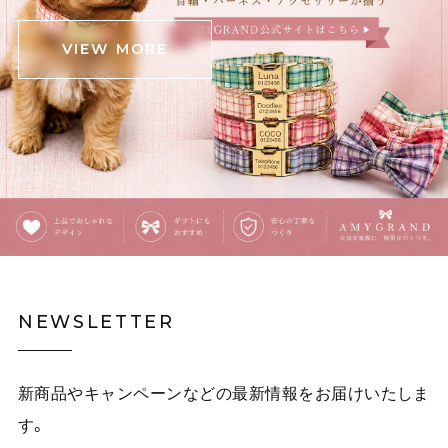
たところがあったので心配でしたが、中身は無事でし
た。 斜めがけできる肩掛けと手持ちの2パターンと思っ
VIEW MORE
ていたら、中間の長さの紐も付いていて良かったです‼️
(確認不足でしたらすみません) 意外と中身が入るので、
お出かけの時に連れ回そうと思います‼️ ありがとうござ
いました❗️
覗きこむ猫のタイ・イラストネクタイ E00609
ピンク茶トラ
2025/12/03
覗きこむ猫のタイ・イラストネクタイ E00609
NEWSLETTER
イエロー黒猫
2025/12/03
新商品やキャンペーンなどの最新情報をお届けいたしま
白林檎の二連チェーンネックレス E00492
す。
2025/12/03