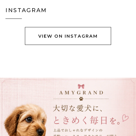
りました。身長158センチですがLサイズで羽織るとお尻
INSTAGRAM
も隠れない上半身だけ防寒出来る感じです。 首に着いて
るのはネックウォーマーみたいなので完全分離です。
VIEW ON INSTAGRAM
黒猫ショルダーバック E00456
グレーステッチ
2025/12/23
立体ブラックチューリップブーケネクタイ E00564
2025/12/23
立体クロコダイルバッグ E00563
ブラウン
2025/12/05
可愛いワニが届きました！ ダンボール箱がグシャっとし