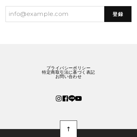
登録
星屑をまとう林檎のネックレス E00573
赤りんご
2025/10/01
可愛いりんごのネックレスです。 まんまるリンゴかと思
ったら、半切りでした。 つけてるときに付けてる時にゴ
ロゴロしなくて良いかもなと思いました。
プライバシーポリシー
特定商取引法に基づく表記
お問い合わせ
幸運の2匹のタイガー刺繍ブルーワンピース E00288
M
2025/09/24
2週間ほどで到着しました。 とっっっっってもかわいい
です！ パリっと張りのある生地で厚みもあり、中にイン
ナーを着れば冬でも十分着れると思いました。 布量多く
ふんわりとしたスカートに、ポッケまでついて大満足で
す。 大切に着ようと思います。 ありがとうございまし