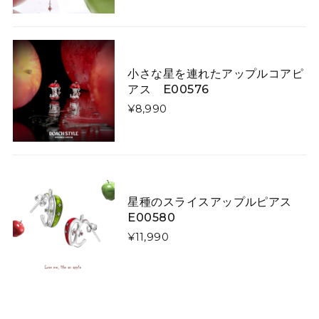
大人用
2026/03/07
いくら手作りといっても、写真と実物に差異がありすぎ
ます！ 届いたものはキツネさんの首が胴体から離れ、気
持ち悪くてかぶれません。 詐欺にあったような気分で残
小さな星を連れたアップルコアピ
念です。
アス E00576
¥8,990
矢印で飾った「曲線美」「直線美」ネクタイ E00520
曲線美
2026/01/26
星種のスライスアップルピアス
E00580
星降る夜に微笑む猫たちのダウンジャケット E00610
L
¥11,990
2026/01/13
令和8年1/1に注文し1/13に到着しました。凄く早くて嬉
しかったです。 コートは軽やかなのですし暖かいです。
写真通り素敵なのですか、羽織ってみるとイメージと違
いやはりコートは試着して買うものだなぁとお勉強にな