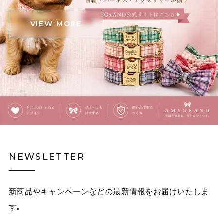
たところがあったので心配でしたが、中身は無事でし
た。 斜めがけできる肩掛けと手持ちの2パターンと思っ
VIEW MORE
ていたら、中間の長さの紐も付いていて良かったです‼️
(確認不足でしたらすみません) 意外と中身が入るので、
お出かけの時に連れ回そうと思います‼️ ありがとうござ
いました❗️
覗きこむ猫のタイ・イラストネクタイ E00609
ピンク茶トラ
2025/12/03
覗きこむ猫のタイ・イラストネクタイ E00609
NEWSLETTER
イエロー黒猫
2025/12/03
新商品やキャンペーンなどの最新情報をお届けいたしま
白林檎の二連チェーンネックレス E00492
す。
2025/12/03