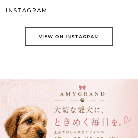
りました。身長158センチですがLサイズで羽織るとお尻
INSTAGRAM
も隠れない上半身だけ防寒出来る感じです。 首に着いて
るのはネックウォーマーみたいなので完全分離です。
VIEW ON INSTAGRAM
黒猫ショルダーバック E00456
グレーステッチ
2025/12/23
立体ブラックチューリップブーケネクタイ E00564
2025/12/23
立体クロコダイルバッグ E00563
ブラウン
2025/12/05
可愛いワニが届きました！ ダンボール箱がグシャっとし