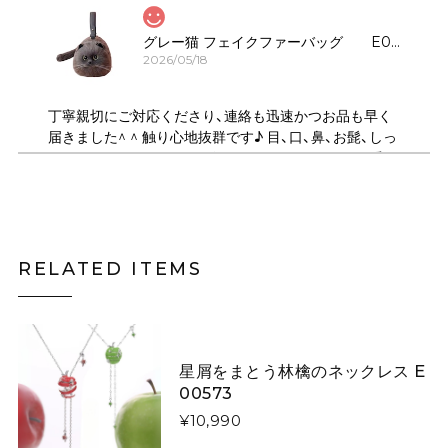
グレー猫 フェイクファーバッグ E00323
2026/05/18
丁寧親切にご対応くださり、連絡も迅速かつお品も早く
届きました^ ^ 触り心地抜群です♪ 目、口、鼻、お髭、しっ
ぽのパーツがしっかりデザインされていてとても可愛い
です！ ショルダーは何通りにもサイズ調節できるので、
斜め掛けや、肩掛け、ハンドバック、クラッチ持ちにも可
能で 便利で良かったです♪ デザイン違いの、いろんな猫
ちゃんも気になります。
RELATED ITEMS
月夜にそびえる青い山のニットスカート E00615
スカートL
2026/05/06
星屑をまとう林檎のネックレス E
00573
¥10,990
キツネがフォレストを散歩するウールフェルトベレー帽【大人用&キッズ】 E00267