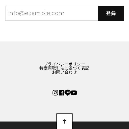
登録
星屑をまとう林檎のネックレス E00573
赤りんご
2025/10/01
可愛いりんごのネックレスです。 まんまるリンゴかと思
ったら、半切りでした。 つけてるときに付けてる時にゴ
ロゴロしなくて良いかもなと思いました。
プライバシーポリシー
特定商取引法に基づく表記
お問い合わせ
幸運の2匹のタイガー刺繍ブルーワンピース E00288
M
2025/09/24
2週間ほどで到着しました。 とっっっっってもかわいい
です！ パリっと張りのある生地で厚みもあり、中にイン
ナーを着れば冬でも十分着れると思いました。 布量多く
ふんわりとしたスカートに、ポッケまでついて大満足で
す。 大切に着ようと思います。 ありがとうございまし