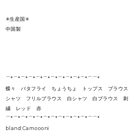
✳︎生産国✳︎
中国製
⌒*⌒*⌒*⌒*⌒*⌒*⌒*⌒*⌒*⌒*⌒*⌒⌒*
蝶々 バタフライ ちょうちょ トップス ブラウス
シャツ フリルブラウス 白シャツ 白ブラウス 刺
繍 レッド 赤
⌒*⌒*⌒*⌒*⌒*⌒*⌒*⌒*⌒*⌒*⌒*⌒⌒*
bland:Camoooni