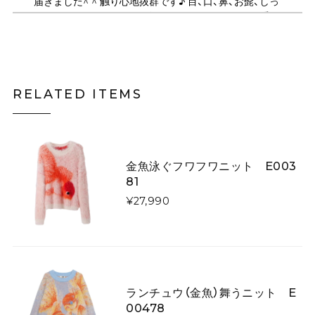
届きました^ ^ 触り心地抜群です♪ 目、口、鼻、お髭、しっ
ぽのパーツがしっかりデザインされていてとても可愛い
です！ ショルダーは何通りにもサイズ調節できるので、
斜め掛けや、肩掛け、ハンドバック、クラッチ持ちにも可
能で 便利で良かったです♪ デザイン違いの、いろんな猫
ちゃんも気になります。
RELATED ITEMS
月夜にそびえる青い山のニットスカート E00615
スカートL
2026/05/06
金魚泳ぐフワフワニット E003
81
¥27,990
キツネがフォレストを散歩するウールフェルトベレー帽【大人用&キッズ】 E00267
大人用
2026/03/07
いくら手作りといっても、写真と実物に差異がありすぎ
ます！ 届いたものはキツネさんの首が胴体から離れ、気
持ち悪くてかぶれません。 詐欺にあったような気分で残
ランチュウ（金魚）舞うニット E
念です。
00478