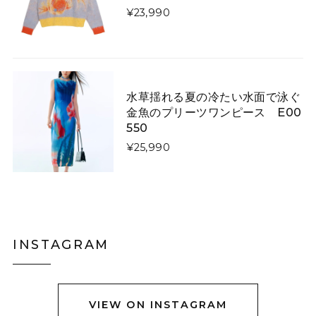
¥23,990
矢印で飾った「曲線美」「直線美」ネクタイ E00520
曲線美
2026/01/26
水草揺れる夏の冷たい水面で泳ぐ
金魚のプリーツワンピース E00
星降る夜に微笑む猫たちのダウンジャケット E00610
550
L
2026/01/13
¥25,990
令和8年1/1に注文し1/13に到着しました。凄く早くて嬉
しかったです。 コートは軽やかなのですし暖かいです。
写真通り素敵なのですか、羽織ってみるとイメージと違
いやはりコートは試着して買うものだなぁとお勉強にな
りました。身長158センチですがLサイズで羽織るとお尻
INSTAGRAM
も隠れない上半身だけ防寒出来る感じです。 首に着いて
るのはネックウォーマーみたいなので完全分離です。
VIEW ON INSTAGRAM