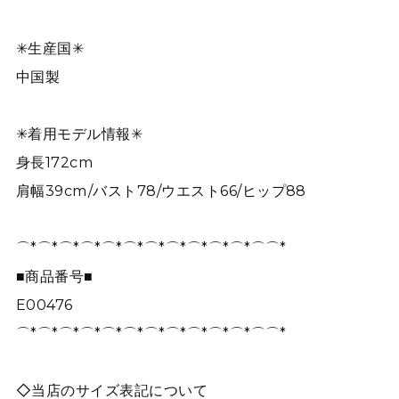
✳︎生産国✳︎
中国製
✳︎着用モデル情報✳︎
身長172cm
肩幅39cm/バスト78/ウエスト66/ヒップ88
⌒*⌒*⌒*⌒*⌒*⌒*⌒*⌒*⌒*⌒*⌒*⌒⌒*
■商品番号■
E00476
⌒*⌒*⌒*⌒*⌒*⌒*⌒*⌒*⌒*⌒*⌒*⌒⌒*
◇当店のサイズ表記について