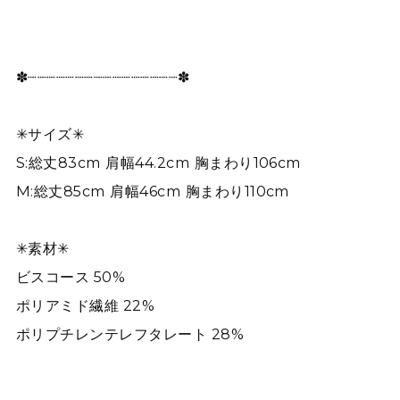
✽┈┈┈┈┈┈┈┈┈┈┈┈┈┈┈┈✽
✳︎サイズ✳︎
S:総丈83cm 肩幅44.2cm 胸まわり106cm
M:総丈85cm 肩幅46cm 胸まわり110cm
✳︎素材✳︎
ビスコース 50%
ポリアミド繊維 22%
ポリプチレンテレフタレート 28%