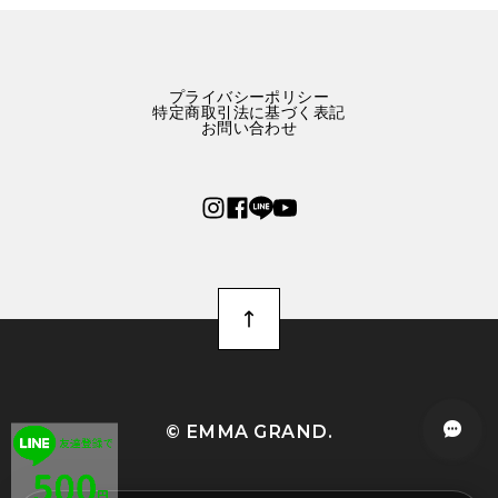
可愛いりんごのネックレスです。 まんまるリンゴかと思
ったら、半切りでした。 つけてるときに付けてる時にゴ
ロゴロしなくて良いかもなと思いました。
プライバシーポリシー
特定商取引法に基づく表記
お問い合わせ
幸運の2匹のタイガー刺繍ブルーワンピース E00288
M
2025/09/24
2週間ほどで到着しました。 とっっっっってもかわいい
です！ パリっと張りのある生地で厚みもあり、中にイン
ナーを着れば冬でも十分着れると思いました。 布量多く
ふんわりとしたスカートに、ポッケまでついて大満足で
す。 大切に着ようと思います。 ありがとうございまし
た。
©︎ EMMA GRAND.
オランダ獅子頭（金魚）ショルダーバッグE00480
シルバー金魚
2025/09/03