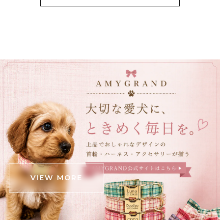
黒猫ショルダーバック E00456
グレーステッチ
2025/12/23
立体ブラックチューリップブーケネクタイ E00564
2025/12/23
立体クロコダイルバッグ E00563
ブラウン
2025/12/05
可愛いワニが届きました！ ダンボール箱がグシャっとし
たところがあったので心配でしたが、中身は無事でし
た。 斜めがけできる肩掛けと手持ちの2パターンと思っ
VIEW MORE
ていたら、中間の長さの紐も付いていて良かったです‼️
(確認不足でしたらすみません) 意外と中身が入るので、
お出かけの時に連れ回そうと思います‼️ ありがとうござ
いました❗️