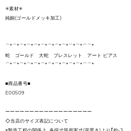
✳︎素材✳︎
純銅(ゴールドメッキ加工)
⌒*⌒*⌒*⌒*⌒*⌒*⌒*⌒*⌒*⌒*⌒*⌒⌒*
蛇 ゴールド 大蛇 ブレスレット アート ピアス
⌒*⌒*⌒*⌒*⌒*⌒*⌒*⌒*⌒*⌒*⌒*⌒⌒*
■商品番号■
E00509
ーーーーーーーーーーーーーーーーーー
◇当店のサイズ表記について
※製造工程の関係上、各採寸箇所実寸(平置き)より【約-3