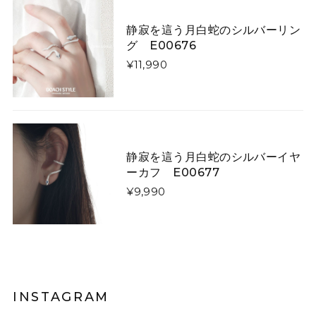
ます！ 届いたものはキツネさんの首が胴体から離れ、気
持ち悪くてかぶれません。 詐欺にあったような気分で残
静寂を這う月白蛇のシルバーリン
念です。
グ E00676
¥11,990
矢印で飾った「曲線美」「直線美」ネクタイ E00520
曲線美
2026/01/26
静寂を這う月白蛇のシルバーイヤ
ーカフ E00677
星降る夜に微笑む猫たちのダウンジャケット E00610
L
¥9,990
2026/01/13
令和8年1/1に注文し1/13に到着しました。凄く早くて嬉
しかったです。 コートは軽やかなのですし暖かいです。
写真通り素敵なのですか、羽織ってみるとイメージと違
いやはりコートは試着して買うものだなぁとお勉強にな
りました。身長158センチですがLサイズで羽織るとお尻
INSTAGRAM
も隠れない上半身だけ防寒出来る感じです。 首に着いて
るのはネックウォーマーみたいなので完全分離です。