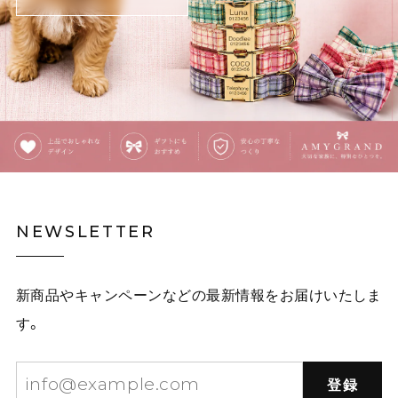
(確認不足でしたらすみません) 意外と中身が入るので、
お出かけの時に連れ回そうと思います‼️ ありがとうござ
いました❗️
覗きこむ猫のタイ・イラストネクタイ E00609
ピンク茶トラ
2025/12/03
覗きこむ猫のタイ・イラストネクタイ E00609
NEWSLETTER
イエロー黒猫
2025/12/03
新商品やキャンペーンなどの最新情報をお届けいたしま
白林檎の二連チェーンネックレス E00492
す。
2025/12/03
登録