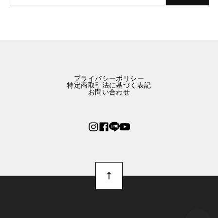
星屑をまとう林檎のネックレス E00573
赤りんご
2025/10/01
可愛いりんごのネックレスです。 まんまるリンゴかと思
ったら、半切りでした。 つけてるときに付けてる時にゴ
ロゴロしなくて良いかもなと思いました。
プライバシーポリシー
特定商取引法に基づく表記
お問い合わせ
幸運の2匹のタイガー刺繍ブルーワンピース E00288
M
2025/09/24
2週間ほどで到着しました。 とっっっっってもかわいい
です！ パリっと張りのある生地で厚みもあり、中にイン
ナーを着れば冬でも十分着れると思いました。 布量多く
ふんわりとしたスカートに、ポッケまでついて大満足で
す。 大切に着ようと思います。 ありがとうございまし
た。