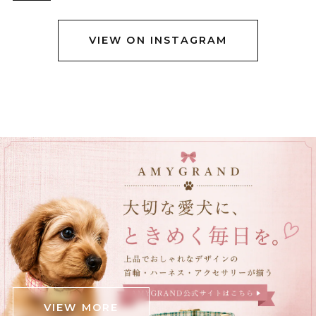
VIEW ON INSTAGRAM
黒猫ショルダーバック E00456
グレーステッチ
2025/12/23
立体ブラックチューリップブーケネクタイ E00564
2025/12/23
立体クロコダイルバッグ E00563
ブラウン
2025/12/05
可愛いワニが届きました！ ダンボール箱がグシャっとし
たところがあったので心配でしたが、中身は無事でし
た。 斜めがけできる肩掛けと手持ちの2パターンと思っ
VIEW MORE
ていたら、中間の長さの紐も付いていて良かったです‼️