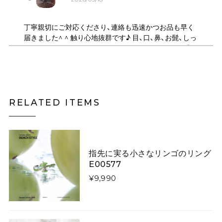
丁寧親切にご対応くださり、連絡も迅速かつお品も早く
届きました^ ^ 触り心地抜群です♪ 目、口、鼻、お髭、しっ
ぽのパーツがしっかりデザインされていてとても可愛い
です！ ショルダーは何通りにもサイズ調節できるので、
斜め掛けや、肩掛け、ハンドバック、クラッチ持ちにも可
能で 便利で良かったです♪ デザイン違いの、いろんな猫
ちゃんも気になります。
RELATED ITEMS
月夜にそびえる青い山のニットスカート E00615
スカートL
2026/05/06
指先に実る小さなリンゴのリング
E00577
¥9,990
キツネがフォレストを散歩するウールフェルトベレー帽【大人用&キッズ】 E00267
大人用
2026/03/07
いくら手作りといっても、写真と実物に差異がありすぎ