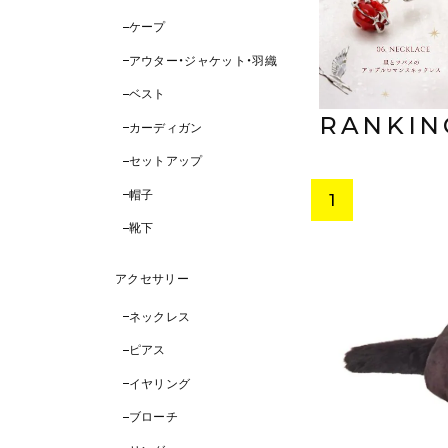
のりと野生の魔法を
ケープ
アウター・ジャケット・羽織
TAIL
ベスト
RANKIN
カーディガン
セットアップ
帽子
靴下
アクセサリー
ネックレス
ピアス
イヤリング
ブローチ