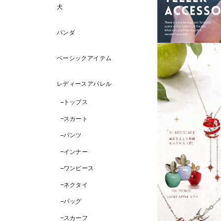
犬
パンダ
ベーシックアイテム
レディースアパレル
キャットシリーズ
トップス
スカート
に野性を解き放つ 猫たち。 その瞳には、
パンツ
には星のしずくが降り注ぐ。 ワイルドキ
インナー
、都会と自然の境界を飛び越え、 静寂の黒
す“野性の詩（うた）”をあなたの装いに宿
ワンピース
野性” は、ただ猛々しさを意味しない。 静
ネクタイ
、佇むだけで響く威厳、 しなやかに動き
バッグ
の存在感。 このシリーズは、 猫と豹が見
、 野性と気品 をひとつに結んだ物語。 あ
スカーフ