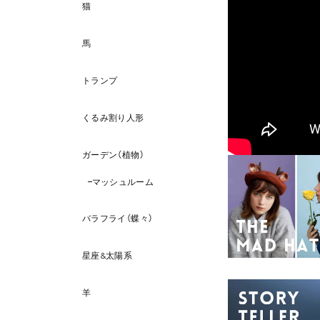
猫
馬
トランプ
くるみ割り人形
ガーデン（植物）
マッシュルーム
バラフライ（蝶々）
星座&太陽系
羊