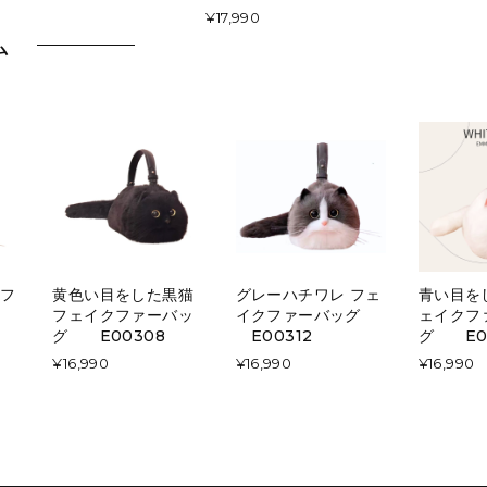
¥17,990
ム
 フ
黄色い目をした黒猫
グレーハチワレ フェ
青い目を
フェイクファーバッ
イクファーバッグ
ェイクフ
グ E00308
E00312
グ E0
¥16,990
¥16,990
¥16,990