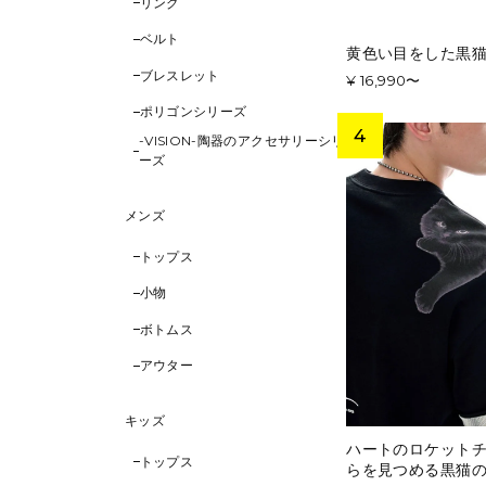
リング
ベルト
黄色い目をした黒猫
ブレスレット
¥ 16,990〜
ポリゴンシリーズ
-VISION-陶器のアクセサリーシリ
ーズ
メンズ
トップス
小物
ボトムス
アウター
キッズ
ハートのロケットチ
トップス
らを見つめる黒猫の