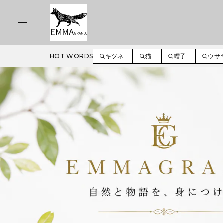
HOT WORDS
キツネ
猫
帽子
ウサ