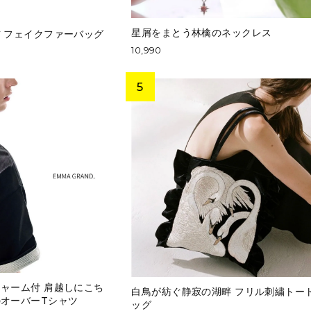
星屑をまとう林檎のネックレス
 フェイクファーバッグ
10,990
ャーム付 肩越しにこち
白鳥が紡ぐ静寂の湖畔 フリル刺繍トー
オーバーTシャツ
ッグ